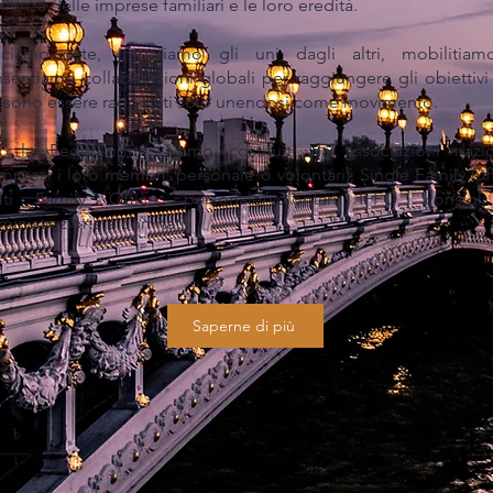
ilienza delle imprese familiari e le loro eredità.
cciamo rete, impariamo gli uni dagli altri, mobilitia
sentiamo collaborazioni globali per raggiungere gli obiettivi
sono essere raggiunti solo unendosi come movimento.
, la Federazione, siamo costituiti da associazioni nazio
mpresi i loro membri, personale o volontari), Single Family Off
lti Family Office, personale/volontari IFFO, consigl
inistrazione e comitati.
Saperne di più