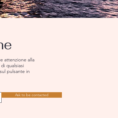
ne
e attenzione alla
 di qualsiasi
ul pulsante in
Ask to be contacted