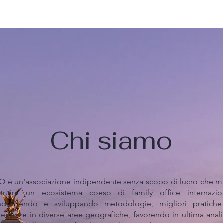
Chi siamo
O è un'associazione indipendente senza scopo di lucro che mi
struire un ecosistema coeso di family office internazio
ndividendo e sviluppando metodologie, migliori pratich
erienze in diverse aree geografiche, favorendo in ultima analis