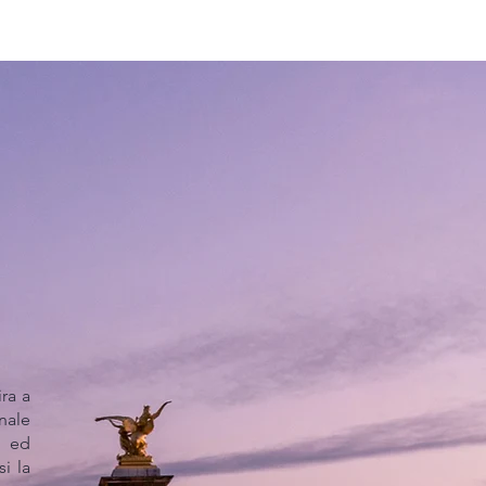
ra a
nale
e ed
i la