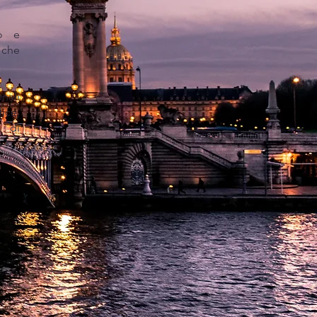
mo e
 che
nali
ice,
i di