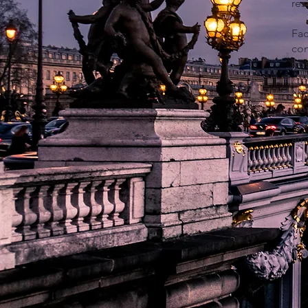
res
Fa
con
pos
Noi
(co
Mu
amm