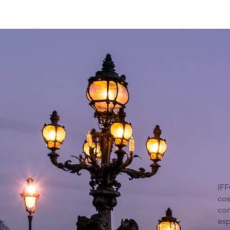
IFF
co
co
esp